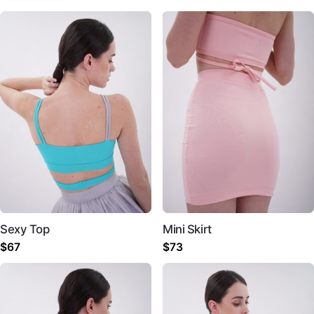
Sexy Top
Mini Skirt
$
67
$
73