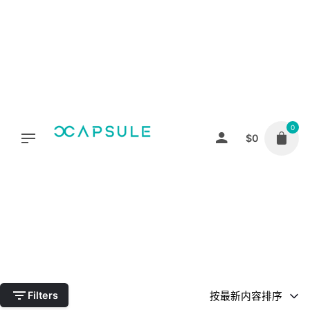
Skip
to
content
0
归回
$
0
黑暗系列
Home
店铺
Category: End Game Series
Filters
按最新内容排序