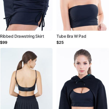
Ribbed Drawstring Skirt
Tube Bra W Pad
$
99
$
25