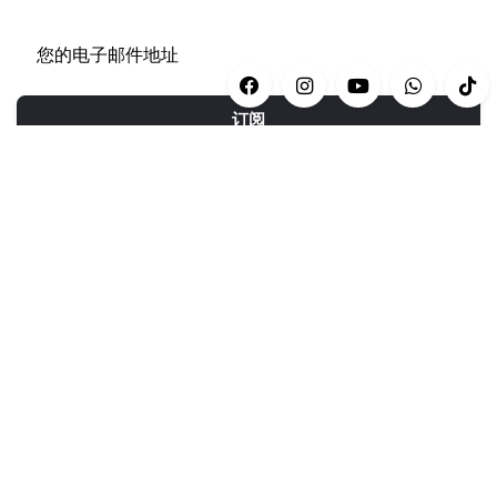
订阅
类别
休闲
(43)
瑜伽/运动
(34)
银河系
(12)
黑暗系列
(8)
蓝绿海之奇缘 2022
(22)
唯独是你
(13)
胸罩上衣
(20)
魔法森林
(30)