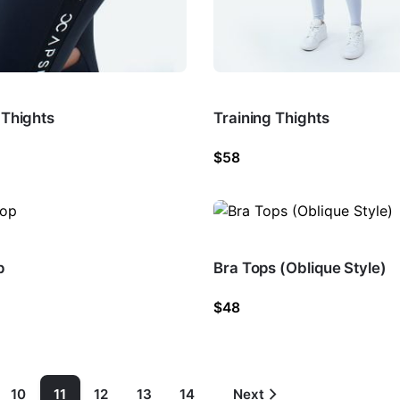
 Thights
Training Thights
$
58
p
Bra Tops (Oblique Style)
$
48
10
11
12
13
14
Next