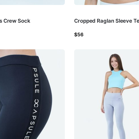
es Crew Sock
Cropped Raglan Sleeve T
$
56