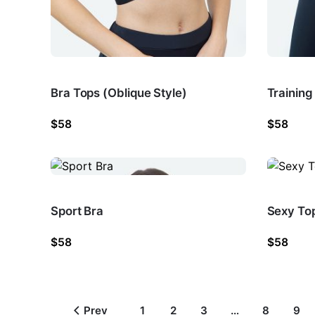
Bra Tops (Oblique Style)
Training
$
58
$
58
Sport Bra
Sexy To
$
58
$
58
Prev
1
2
3
…
8
9