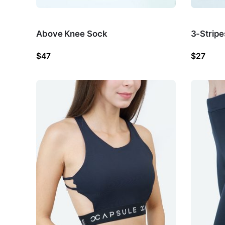
Above Knee Sock
3-Strip
$
47
$
27