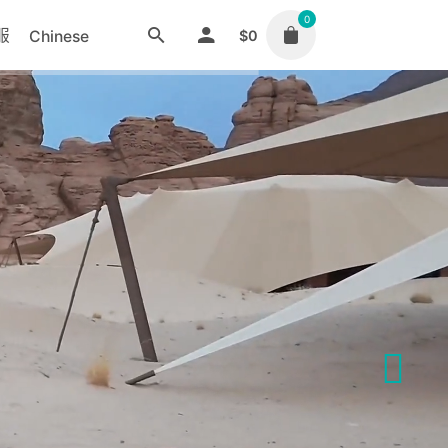
0
服
Chinese
$
0